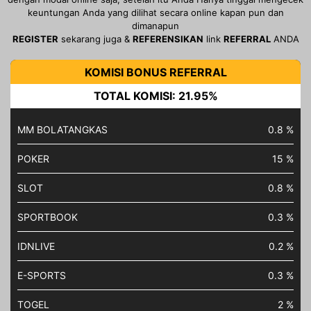
keuntungan Anda yang dilihat secara online kapan pun dan
dimanapun
REGISTER
sekarang juga &
REFERENSIKAN
link
REFERRAL
ANDA
KOMISI BONUS REFERRAL
TOTAL KOMISI: 21.95%
MM BOLATANGKAS
0.8 %
POKER
15 %
SLOT
0.8 %
SPORTBOOK
0.3 %
IDNLIVE
0.2 %
E-SPORTS
0.3 %
TOGEL
2 %