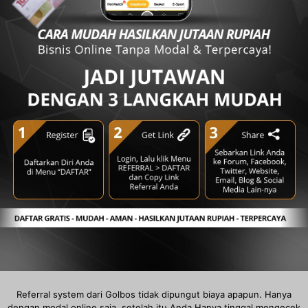
Referral system dari Golbos tidak dipungut biaya apapun. Hanya
dengan modal online saja, setelah itu Anda Hanya tinggal mengecek